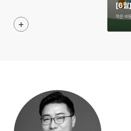
[6월
적은 비
인생장사학교 사이트 개편 오픈 안
미카도스시