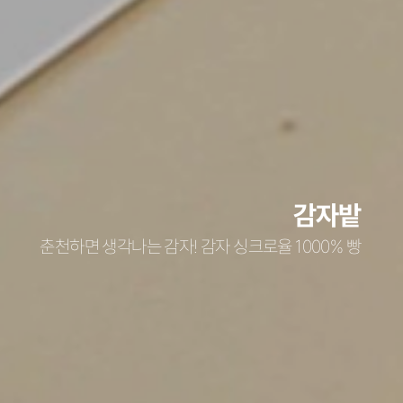
감자밭
춘천하면 생각나는 감자! 감자 싱크로율 1000% 빵