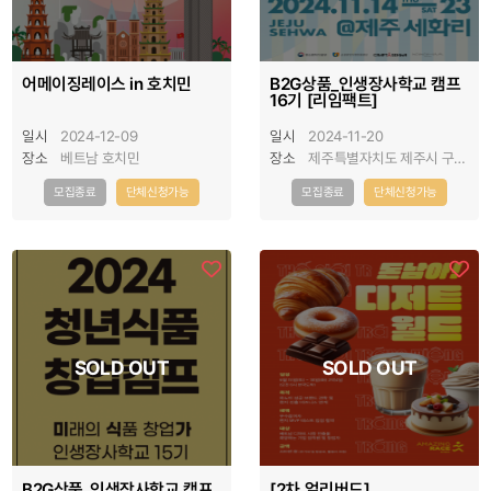
어메이징레이스 in 호치민
B2G상품_인생장사학교 캠프
16기 [리임팩트]
일시
2024-12-09
일시
2024-11-20
장소
베트남 호치민
장소
제주특별자치도 제주시 구좌
읍 구좌로 60
모집종료
단체신청가능
모집종료
단체신청가능
인생장사학교 사이트 개편 오픈 안내
SOLD OUT
SOLD OUT
B2G상품_인생장사학교 캠프
[2차 얼리버드]