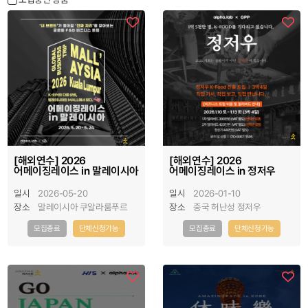
[해외연수] 2026
[해외연수] 2026
어메이징레이스 in 말레이시아
어메이징레이스 in 정저우
일시
2026-05-20
일시
2026-01-10
장소
말레이시아 쿠알라룸푸르
장소
중국 허난성 정저우
모집종료
단체신청가능
모집종료
단체신청가능