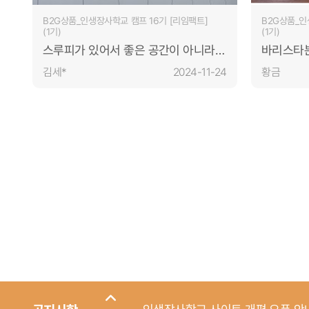
B2G상품_인생장사학교 캠프 16기 [리임팩트]
B2G상품_인
(1기)
(1기)
스루피가 있어서 좋은 공간이 아니라,
바리스타분
좋은 공간에 스루피가 있어서 좋다.
달달한 테
김세*
2024-11-24
황금