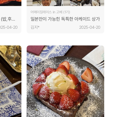
어메이징레이스 in 고베 (1기)
(밥,후식
일본만이 가능힌 독특한 아케이드 상가
고기에
025-04-20
김지*
2025-04-20
어보는
특히 가장
소스가