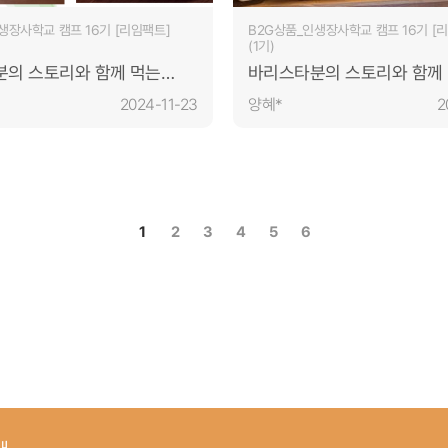
생장사학교 캠프 16기 [리임팩트]
B2G상품_인생장사학교 캠프 16기 [
(1기)
의 스토리와 함께 먹는
바리스타분의 스토리와 함께
린느와 분위기
달달한 테린느와 분위기
2024-11-23
양혜*
2
1
2
3
4
5
6