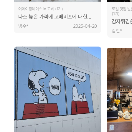
어메이징레이스 in 고베 (1기)
로컬 맛집 발
(1기)
다소 높은 가격에 고베비프에 대한
감자튀김
접근성이 아쉽다. 후식쪽에 대한
방수*
2025-04-20
메뉴구성이 세밀하게 보완되었으면
김현*
좋겠다.