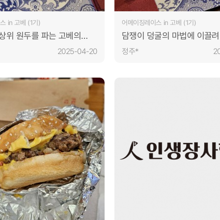
in 고베 (1기)
어메이징레이스 in 고베 (1기)
상위 원두를 파는 고베의
담쟁이 덩굴의 마법에 이끌려
페
들어왔다가 지갑을 빼앗기고 나
2025-04-20
정주*
2
내