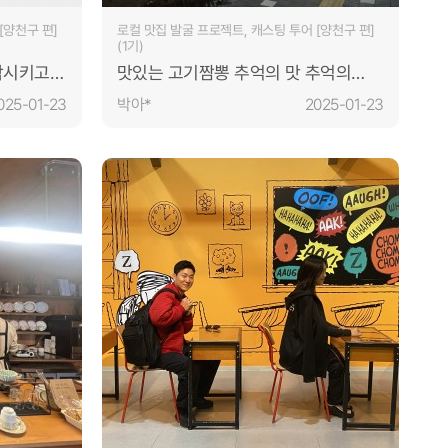
[양천구 편]
로컬 맛집 발굴 프로젝트, 캐스팅 투어 [양천구 편]
(1기)
각시키고,
맛있는 고기짬뽕 추억의 맛 추억의
 필요가
분위기 가득
025-01-23
박아*
2025-01-23