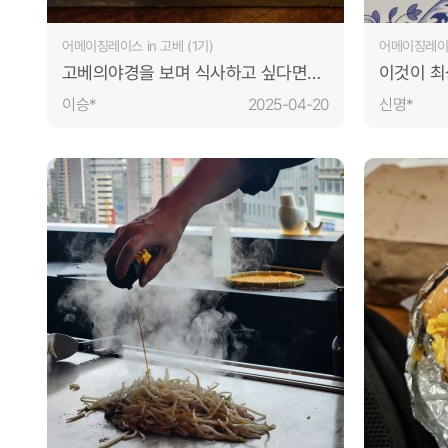
어메이징레이스 in 고베 (1기)
어메이징레이스 
고베의야경을 보며 식사하고 싶다면
이것이 최
추천하지만 가성비를 논하는 자는 분명
최상위 카
이승*
2025-04-20
신명*
이 돈이면~~~을 연발하게 될듯
인생장사학교 사이트 개편 오픈 안