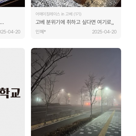
어메이징레이스 in 고베 (1기)
고베 분위기에 취하고 싶다면 여기로,,
갈 곳...
025-04-20
인혜*
2025-04-20