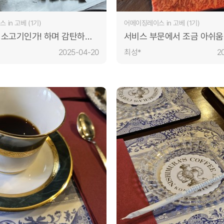
in 고베 (1기)
어메이징레이스 in 고베 (1기)
 소고기인가! 하며 감탄하고
서비스 부문에서 조금 아쉬움 
로도 감탄하지만 김치가
제공을 때에 맞춰주지않음) 
2025-04-20
최성*
2
곳
찍어먹는 소스들이 처음 먹
맛이라 신기했고 신선했다. 
오른쪽에 있던 가쓰오부시? 
일본틱했