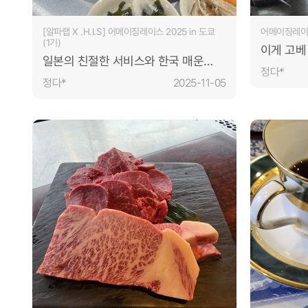
[알파랩 X .H.I.S] 어메이징레이스 2025 in 도쿄
어메이징레이스 
(1기)
이게 고베
일본의 친절한 서비스와 한국 매운
맥주맛으
정다*
불맛의 조화가 좋은 매장
생각나는 
정다*
2025-11-05