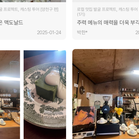
굴 프로젝트, 캐스팅 투어 [양천구 편]
로컬 맛집 발굴 프로젝트, 캐스팅 투어 
(1기)
은 맥도날드
주력 메뉴의 매력을 더욱 부
브랜드 아이덴티티를 강화할
2025-01-24
박한*
2
있어 보인다.